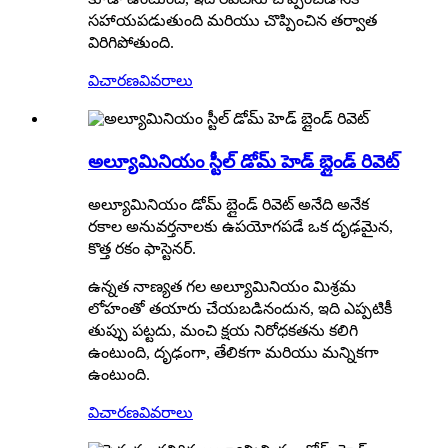
సహాయపడుతుంది మరియు చొప్పించిన తర్వాత
విరిగిపోతుంది.
విచారణ
వివరాలు
అల్యూమినియం స్టీల్ డోమ్ హెడ్ బ్లైండ్ రివెట్
అల్యూమినియం డోమ్ బ్లైండ్ రివెట్ అనేది అనేక
రకాల అనువర్తనాలకు ఉపయోగపడే ఒక దృఢమైన,
కొత్త రకం ఫాస్టెనర్.
ఉన్నత నాణ్యత గల అల్యూమినియం మిశ్రమ
లోహంతో తయారు చేయబడినందున, ఇది ఎప్పటికీ
తుప్పు పట్టదు, మంచి క్షయ నిరోధకతను కలిగి
ఉంటుంది, దృఢంగా, తేలికగా మరియు మన్నికగా
ఉంటుంది.
విచారణ
వివరాలు