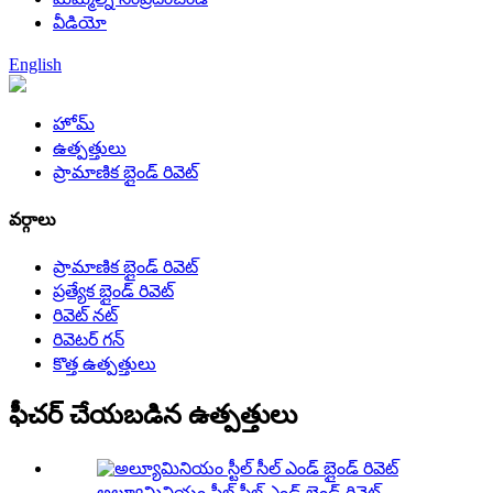
వీడియో
English
హోమ్
ఉత్పత్తులు
ప్రామాణిక బ్లైండ్ రివెట్
వర్గాలు
ప్రామాణిక బ్లైండ్ రివెట్
ప్రత్యేక బ్లైండ్ రివెట్
రివెట్ నట్
రివెటర్ గన్
కొత్త ఉత్పత్తులు
ఫీచర్ చేయబడిన ఉత్పత్తులు
అల్యూమినియం స్టీల్ సీల్ ఎండ్ బ్లైండ్ రివెట్