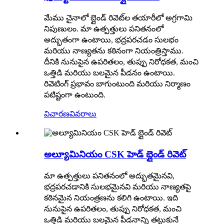
మేము చైనాలో బ్లైండ్ రివెట్‌ల తయారీలో అగ్రగామి
నిపుణులం. మా ఉత్పత్తులు పనితనంలో
అద్భుతంగా ఉంటాయి, భద్రపరచడం సులభం
మరియు నాణ్యతను కఠినంగా నియంత్రిస్తాము.
దీనికి నునుపైన ఉపరితలం, తుప్పు నిరోధకత, మంచి
ఒత్తిడి మరియు బలమైన పీడనం ఉంటాయి.
రివెటింగ్ ప్రభావం బాగుంటుంది మరియు నిర్మాణం
పటిష్టంగా ఉంటుంది.
విచారణ
వివరాలు
అల్యూమినియం CSK హెడ్ బ్లైండ్ రివెట్
మా ఉత్పత్తులు పనితనంలో అద్భుతమైనవి,
భద్రపరచడానికి సులభమైనవి మరియు నాణ్యతపై
కఠినమైన నియంత్రణను కలిగి ఉంటాయి. ఇది
నునుపైన ఉపరితలం, తుప్పు నిరోధకత, మంచి
ఒత్తిడి మరియు బలమైన పీడనాన్ని తట్టుకునే