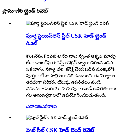
ప్రామాణిక బ్లైండ్ రివెట్
పూర్తి స్టెయిన్‌లెస్ స్టీల్ CSK హెడ్ బ్లైండ్
రివెట్
కౌంటర్‌సంక్ రివెట్ అనేది దాని స్వంత ఆకృతి మార్పు
లేదా ఇంటర్‌ఫియరెన్స్ కనెక్షన్ ద్వారా బిగించబడిన
ఒక భాగం. స్క్రూ తల, కనెక్ట్ చేయబడిన ముక్కలోకి
పూర్తిగా లేదా పాక్షికంగా దిగి ఉంటుంది. ఈ నిర్మాణం
తరచుగా పరికరం యొక్క ఉపరితలం వంటి,
చదునుగా మరియు నునుపుగా ఉండే ఉపరితలాలు
గల అనువర్తనాలలో ఉపయోగించబడుతుంది.
విచారణ
వివరాలు
ఫుల్ స్టీల్ CSK హెడ్ బ్లైండ్ రివెట్