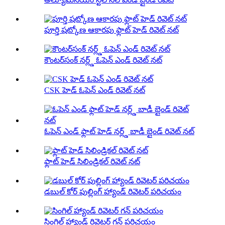
పూర్తి షట్కోణ ఆకారపు ఫ్లాట్ హెడ్ రివెట్ నట్
కౌంటర్‌సంక్ నర్ల్డ్ ఓపెన్ ఎండ్ రివెట్ నట్
CSK హెడ్ ఓపెన్ ఎండ్ రివెట్ నట్
ఓపెన్ ఎండ్ ఫ్లాట్ హెడ్ నర్ల్డ్ బాడీ బ్లైండ్ రివెట్ నట్
ఫ్లాట్ హెడ్ సిలిండ్రికల్ రివెట్ నట్
డబుల్ కోర్ పుల్లింగ్ హ్యాండ్ రివెటర్ పరిచయం
సింగిల్ హ్యాండ్ రివెటర్ గన్ పరిచయం