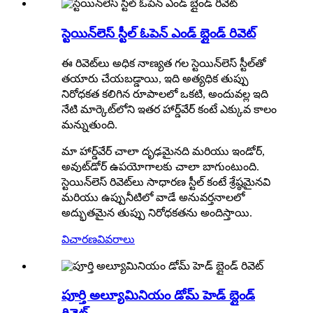
స్టెయిన్‌లెస్ స్టీల్ ఓపెన్ ఎండ్ బ్లైండ్ రివెట్
ఈ రివెట్‌లు అధిక నాణ్యత గల స్టెయిన్‌లెస్ స్టీల్‌తో
తయారు చేయబడ్డాయి, ఇది అత్యధిక తుప్పు
నిరోధకత కలిగిన రూపాలలో ఒకటి, అందువల్ల ఇది
నేటి మార్కెట్‌లోని ఇతర హార్డ్‌వేర్ కంటే ఎక్కువ కాలం
మన్నుతుంది.
మా హార్డ్‌వేర్ చాలా దృఢమైనది మరియు ఇండోర్,
అవుట్‌డోర్ ఉపయోగాలకు చాలా బాగుంటుంది.
స్టెయిన్‌లెస్ రివెట్‌లు సాధారణ స్టీల్ కంటే శ్రేష్ఠమైనవి
మరియు ఉప్పునీటిలో వాడే అనువర్తనాలలో
అద్భుతమైన తుప్పు నిరోధకతను అందిస్తాయి.
విచారణ
వివరాలు
పూర్తి అల్యూమినియం డోమ్ హెడ్ బ్లైండ్