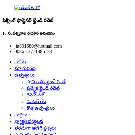
ఫిక్సింగ్-ఫాస్టెనర్-బ్లైండ్ రివెట్
10 సంవత్సరాల తయారీ అనుభవం
jin801680@hotmail.com
0086-13771485133
హోమ్
మా గురించి
ఉత్పత్తులు
ప్రామాణిక బ్లైండ్ రివెట్
ప్రత్యేక బ్లైండ్ రివెట్
రివెట్ నట్
రివెటర్ గన్
కొత్త ఉత్పత్తులు
వార్తలు
ఫ్యాక్టరీ పర్యటన
తరచుగా అడిగే ప్రశ్నలు
మమ్మల్ని సంప్రదించండి