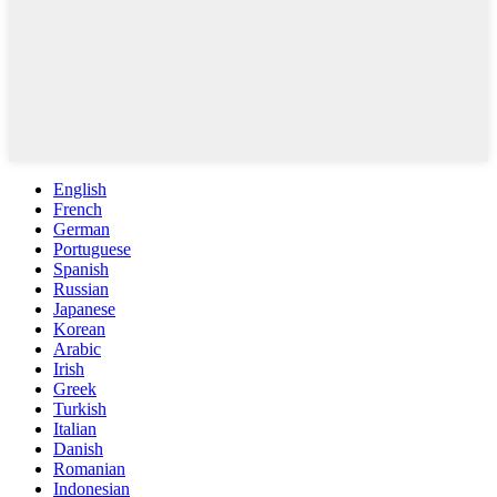
English
French
German
Portuguese
Spanish
Russian
Japanese
Korean
Arabic
Irish
Greek
Turkish
Italian
Danish
Romanian
Indonesian